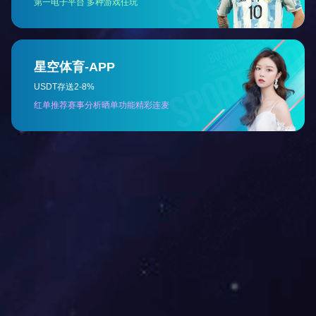
2026-04-27
公司召开工程管理工作会议
2026-04-17
公司圆满完成省级水旱灾害防汛队伍实训演
练任务
2026-03-22
公司成功举办“中国梦·劳动美”—暨庆祝公司
成立70周年职工演讲比赛
2026-03-03
乐鱼网页版-乐鱼online(中国) 召开2026年度全
面从严治党工作会议
一线传真
2026-05-11
长宁县城乡供水一体化工程（泽鸿水库工
程）开展2026年度安全生产综合应急演练
2026-04-29
公司与黑龙江和泽生物科技有限公司签订战
略合作协议
2026-04-29
第六分公司福建省厦门市筼筜湖干渠导流堤
延伸工程顺利通过竣工验收
2026-04-27
公司与中水东北勘测设计研究有限责任公司
签署战略合作协议
2026-04-24
公司党委委员、纪委书记雷波赴二局有限公
司、水工机械公司开展廉政专题宣讲
通知公告