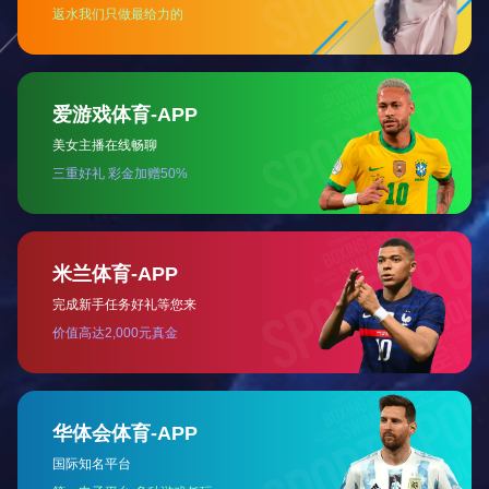
关于我们
乐鱼网页版
业务板块
党建群团
乐鱼网页版
人才招聘
联系我们
信息公开
企业动态
2026-04-30
公司召开“五一”节前集体廉政谈话暨警示教育
会议