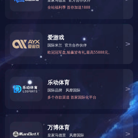
期4年，运营期12年。