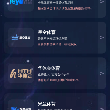
乐鱼网页版
企业动态
专题专栏
一线传真
通知公告
专题专栏
为扎实推进乐鱼网页版-乐鱼on
升典型项目交流和专题知识培训
本次会议分为项目交流和专题
艺、质量控制要点、质量控制措